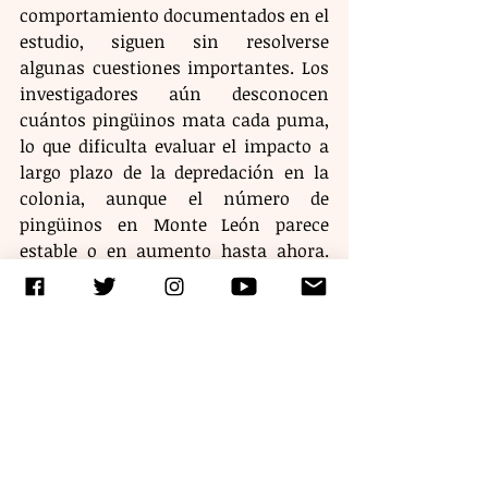
comportamiento documentados en el 
estudio, siguen sin resolverse 
algunas cuestiones importantes. Los 
investigadores aún desconocen 
cuántos pingüinos mata cada puma, 
lo que dificulta evaluar el impacto a 
largo plazo de la depredación en la 
colonia, aunque el número de 
pingüinos en Monte León parece 
estable o en aumento hasta ahora. 
Tampoco pueden determinar aún si 
la alta densidad de pumas es una 
característica temporal o a largo 
plazo del ecosistema.
Además, los investigadores aún 
tienen que averiguar las 
consecuencias ecológicas más 
amplias de los cambios en el 