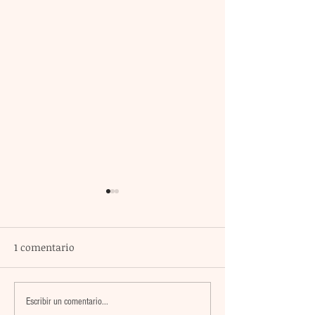
1 comentario
El atacante argentino
México encabez
Escribir un comentario...