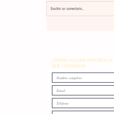
Escribir un comentario...
El atletismo mexicano sum
nuevas preseas en Santo D
para afianzar el primer luga
medallero
¿TIENES ALGUNA DENUNCIA O 
QUE CONTARNOS