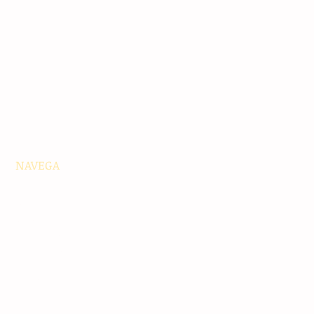
NAVEGA
Principales
Chiapas
Nacionales
Internacionales
Interés General
Editorial
Podcasts
Video