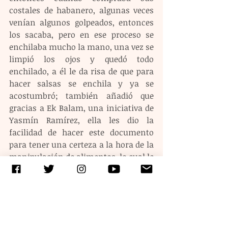
costales de habanero, algunas veces 
venían algunos golpeados, entonces 
los sacaba, pero en ese proceso se 
enchilaba mucho la mano, una vez se 
limpió los ojos y quedó todo 
enchilado, a él le da risa de que para 
hacer salsas se enchila y ya se 
acostumbró; también añadió que 
gracias a Ek Balam, una iniciativa de 
Yasmín Ramírez, ella les dio la 
facilidad de hacer este documento 
para tener una certeza a la hora de la 
manipulación de alimentos, lo cual le 
ayudó bastante porque tiene algo 
más conciso.
“Estaba pensando en hacer curtidos 
porque igual, en nuestra familia 