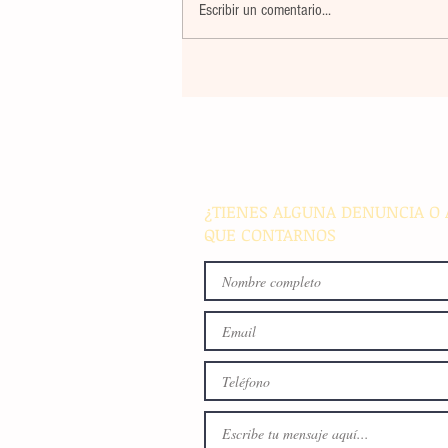
Escribir un comentario...
La rehabilitación integral de
parque de Cristóbal Obregón
busca fomentar la conviven
familiar en Villaflores
¿TIENES ALGUNA DENUNCIA O 
QUE CONTARNOS