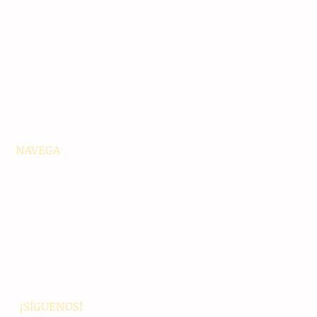
NAVEGA
Principales
Chiapas
Nacionales
Internacionales
Interés General
Editorial
Podcasts
Video
¡SÍGUENOS!