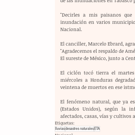
de las inundaciones en Tabasco po
"Decirles a mis paisanos que e
inundación en varios municipios
Nacional.
El canciller, Marcelo Ebrard, agr
"Agradecemos el respaldo de Amér
El sureste de México, junto a Cen
El ciclón tocó tierra el mart
miércoles a Honduras degradad
veintena de muertos en ese istm
El fenómeno natural, que ya est
(Estados Unidos), según la inf
afectados, casas, vías y cultivos
Etiquetas:
lluvias
desastres naturales
ETA