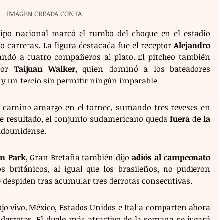
IMAGEN CREADA CON IA
uipo nacional marcó el rumbo del choque en el estadio 
 carreras. La figura destacada fue el receptor 
Alejandro 
andó a cuatro compañeros al plato. El pitcheo también 
por 
Taijuan Walker
, quien dominó a los bateadores 
 y un tercio sin permitir ningún imparable.
n camino amargo en el torneo, sumando tres reveses en 
te resultado, el conjunto sudamericano queda 
fuera de la 
tadounidense.
in Park
, Gran Bretaña también dijo 
adiós al campeonato
os británicos, al igual que los brasileños, no pudieron 
e despiden tras acumular tres derrotas consecutivas.
ojo vivo. México, Estados Unidos e Italia comparten ahora 
derrotas. El duelo más atractivo de la semana se jugará 