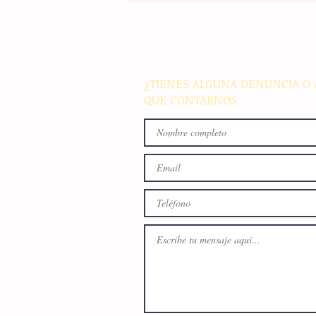
El atletismo mexicano sum
nuevas preseas en Santo D
para afianzar el primer luga
medallero
¿TIENES ALGUNA DENUNCIA O 
QUE CONTARNOS