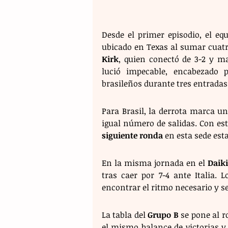
Desde el primer episodio, el eq
ubicado en Texas al sumar cuatro
Kirk
, quien conectó de 3-2 y m
lució impecable, encabezado 
brasileños durante tres entradas
Para Brasil, la derrota marca u
igual número de salidas. Con es
siguiente ronda
 en esta sede es
En la misma jornada en el 
Daik
tras caer por 7-4 ante Italia. L
encontrar el ritmo necesario y s
La tabla del 
Grupo B
 se pone al r
el mismo balance de victorias y 