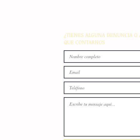
Banco Multiva destinará rec
de colocación internacional
proyectos de infraestructura
energía en el país
¿TIENES ALGUNA DENUNCIA O 
QUE CONTARNOS