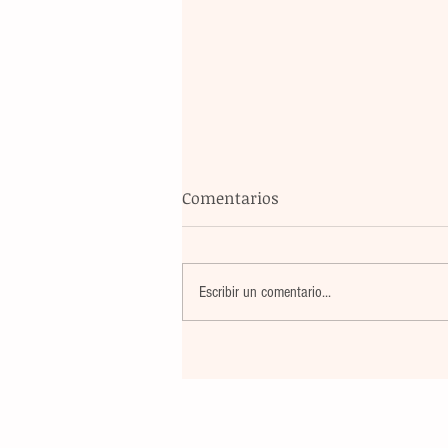
Comentarios
Escribir un comentario...
Banco Multiva destinará rec
de colocación internacional
proyectos de infraestructura