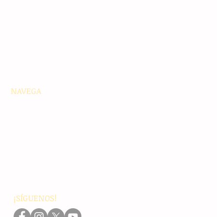
NAVEGA
Principales
Chiapas
Nacionales
Internacionales
Interés General
Editorial
Podcasts
Video
¡SÍGUENOS!