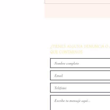
Banco Multiva destinará rec
de colocación internacional
proyectos de infraestructura
energía en el país
¿TIENES ALGUNA DENUNCIA O 
QUE CONTARNOS