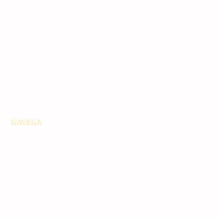
NAVEGA
Principales
Chiapas
Nacionales
Internacionales
Interés General
Editorial
Podcasts
Video