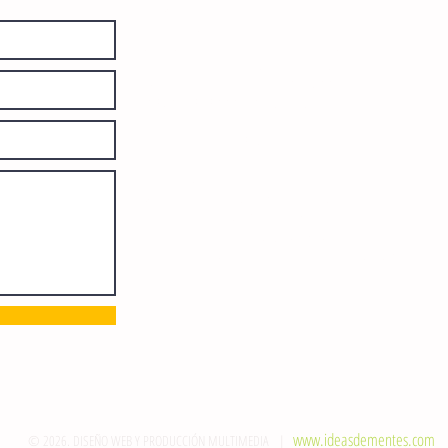
El Sie7e de Chiapas es editado
diariamente en instalaciones propias.
Número de Certificado de Reserva
otorgado por el Instituto Nacional de
Derechos de Autor: 04-2008-
052017585000-101. Número de
Certificado de Licitud de Título y
Certificado: 15128.
Calle 12 de Octubre, colonia Bienestar
Social, entre México y Emiliano
Zapata. C.P. 29077. Tuxtla Gutiérrez,
Chiapas. Tel.: (961) 121 3721
direccion@sie7edechiapas.com.mx
Queda prohibida su reproducción
parcial o total sin la autorización de
esta casa editorial y/o editores.
www.ideasdementes.com
© 2026. DISEÑO WEB Y PRODUCCIÓN MULTIMEDIA |