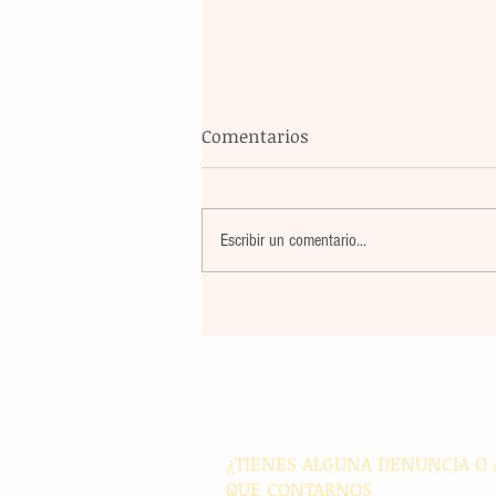
Comentarios
Escribir un comentario...
Violencia en Sinaloa: Asesin
creador de contenido César
Gastélum durante una
transmisión en vivo en Culi
¿TIENES ALGUNA DENUNCIA O 
QUE CONTARNOS