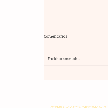
Comentarios
Escribir un comentario...
Banco Multiva destinará rec
de colocación internacional
proyectos de infraestructura
energía en el país
¿TIENES ALGUNA DENUNCIA O 