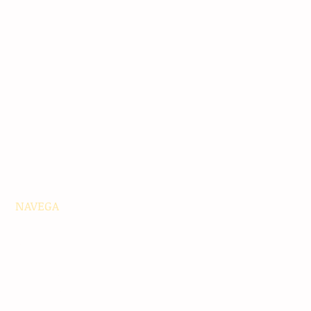
NAVEGA
Principales
Chiapas
Nacionales
Internacionales
Interés General
Editorial