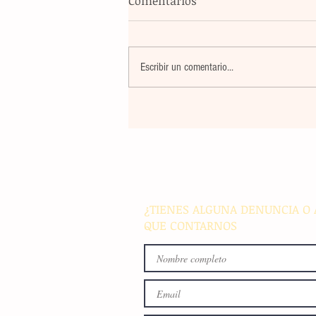
Comentarios
Escribir un comentario...
Violencia en Sinaloa: Asesin
creador de contenido César
Gastélum durante una
transmisión en vivo en Culi
¿TIENES ALGUNA DENUNCIA O 
QUE CONTARNOS