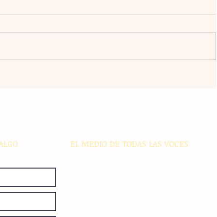
an al
Claudia Sheinbaum vincula la
libertad y la democracia con el
bienestar social durante su gira
acán
por el sur del país
ALGO
EL MEDIO DE TODAS LAS VOCES
El Sie7e de Chiapas es editado
diariamente en instalaciones propias.
Número de Certificado de Reserva
otorgado por el Instituto Nacional de
Derechos de Autor: 04-2008-
052017585000-101. Número de