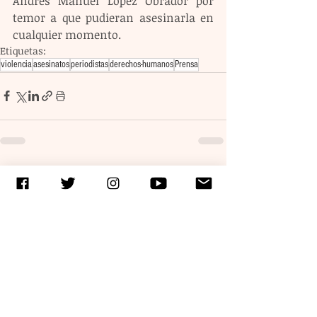
Andrés Manuel López Obrador por 
temor a que pudieran asesinarla en 
cualquier momento.
Etiquetas:
violencia
asesinatos
periodistas
derechos-humanos
Prensa
Entradas recientes
Ver todo