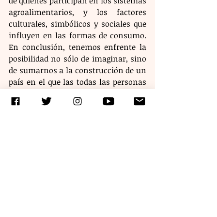
de quienes participan en los sistemas 
agroalimentarios, y los factores 
culturales, simbólicos y sociales que 
influyen en las formas de consumo. 
En conclusión, tenemos enfrente la 
posibilidad no sólo de imaginar, sino 
de sumarnos a la construcción de un 
país en el que las todas las personas 
tengan acceso a dietas nutritivas y 
saludables, producidas bajo sistemas 
que ayuden a la naturaleza a 
regenerarse, y que aseguren trabajo 
digno para todas las personas 
involucradas desde la producción de 
alimentos hasta su consumo.
Etiquetas:
editorial