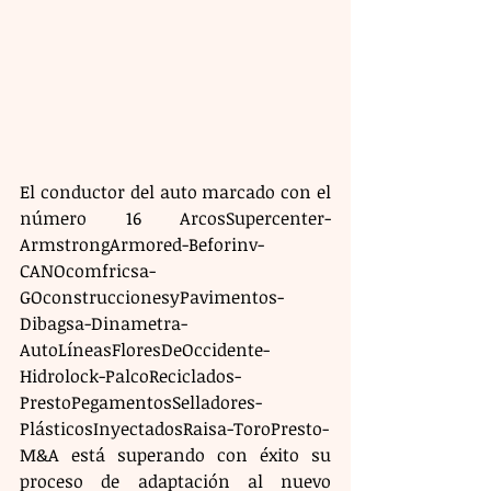
El conductor del auto marcado con el 
número 16 ArcosSupercenter-
ArmstrongArmored-Beforinv-
CANOcomfricsa-
GOconstruccionesyPavimentos-
Dibagsa-Dinametra-
AutoLíneasFloresDeOccidente-
Hidrolock-PalcoReciclados-
PrestoPegamentosSelladores-
PlásticosInyectadosRaisa-ToroPresto-
M&A está superando con éxito su 
proceso de adaptación al nuevo 