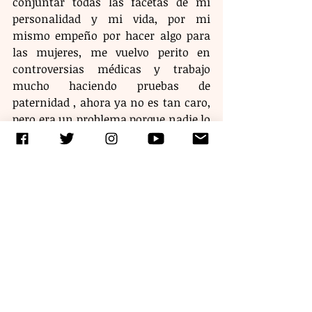
conjuntar todas las facetas de mi 
personalidad y mi vida, por mi 
mismo empeño por hacer algo para 
las mujeres, me vuelvo perito en 
controversias médicas y trabajo 
mucho haciendo pruebas de 
paternidad , ahora ya no es tan caro, 
pero era un problema porque nadie lo 
hacía en Chiapas, aquí nosotros 
tenemos muchos años, esta prueba 
va a depender si la vas a hacer legal, 
si te vas a echar tu pleito en el 
juzgado de los familiares, entonces sí 
es más caro, si es nada más porque 
quiero salir de dudas, ese estudio que 
es bueno, que vale, no lo puedes llevar 
al juzgado, tiene que tomarse la 
muestra ahí, ahora ya no, ya te 
puedes ir al laboratorio, ahí va el DIF 