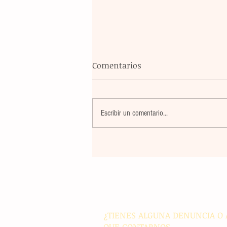
Comentarios
Escribir un comentario...
El atletismo mexicano sum
nuevas preseas en Santo D
para afianzar el primer luga
medallero
¿TIENES ALGUNA DENUNCIA O 
QUE CONTARNOS