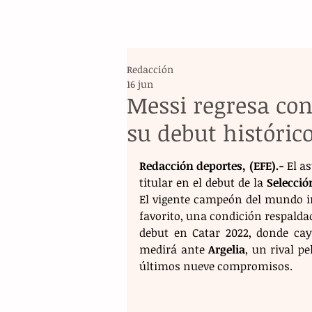
Redacción
16 jun
Messi regresa co
su debut históric
Redacción deportes, (EFE).-
 El a
titular en el debut de la 
Selecció
El vigente campeón del mundo in
favorito, una condición respaldad
debut en Catar 2022, donde cayó
medirá ante 
Argelia
, un rival p
últimos nueve compromisos.