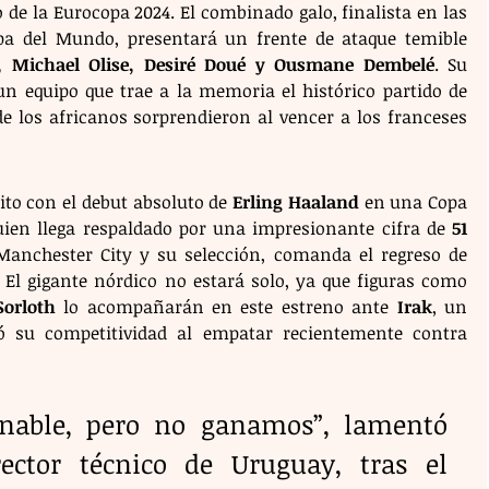
 de la Eurocopa 2024. El combinado galo, finalista en las 
pa del Mundo, presentará un frente de ataque temible 
, Michael Olise, Desiré Doué y Ousmane Dembelé
. Su 
 un equipo que trae a la memoria el histórico partido de 
e los africanos sorprendieron al vencer a los franceses 
to con el debut absoluto de 
Erling Haaland
 en una Copa 
quien llega respaldado por una impresionante cifra de 
51 
 entre el Manchester City y su selección, comanda el regreso de 
 al plano internacional. El gigante nórdico no estará solo, ya que figuras como 
orloth
 lo acompañarán en este estreno ante 
Irak
, un 
ó su competitividad al empatar recientemente contra 
nable, pero no ganamos”, lamentó 
rector técnico de Uruguay, tras el 