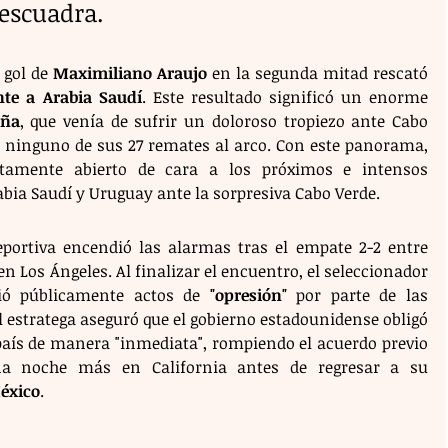
escuadra.
 gol de 
Maximiliano Araujo
 en la segunda mitad rescató 
nte a Arabia Saudí
. Este resultado significó un enorme 
aña
, que venía de sufrir un doloroso tropiezo ante Cabo 
r ninguno de sus 27 remates al arco. Con este panorama, 
tamente abierto de cara a los próximos e intensos 
ia Saudí y Uruguay ante la sorpresiva Cabo Verde.
Finalmente, la polémica extradeportiva encendió las alarmas tras el empate 2-2 entre 
en Los Ángeles. Al finalizar el encuentro, el seleccionador 
ió públicamente actos de 
"opresión"
 por parte de las 
 estratega aseguró que el gobierno estadounidense obligó 
país de manera "inmediata", rompiendo el acuerdo previo 
na noche más en California antes de regresar a su 
éxico
.