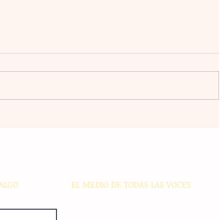
l
La agrupación Cencalli comparte
estampas de la Meseta Comiteca
cia
y la Costa en un festival folclórico
en Cholula
ALGO
EL MEDIO DE TODAS LAS VOCES
El Sie7e de Chiapas es editado
diariamente en instalaciones propias.