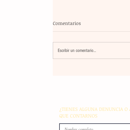
Comentarios
Escribir un comentario...
La rehabilitación integral de
parque de Cristóbal Obregón
busca fomentar la conviven
familiar en Villaflores
¿TIENES ALGUNA DENUNCIA O 
QUE CONTARNOS