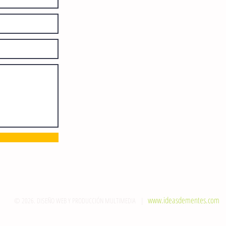
Número de Certificado de Reserva
otorgado por el Instituto Nacional de
Derechos de Autor: 04-2008-
052017585000-101. Número de
Certificado de Licitud de Título y
Certificado: 15128.
Calle 12 de Octubre, colonia Bienestar
Social, entre México y Emiliano
Zapata. C.P. 29077. Tuxtla Gutiérrez,
Chiapas. Tel.: (961) 121 3721
direccion@sie7edechiapas.com.mx
Queda prohibida su reproducción
parcial o total sin la autorización de
esta casa editorial y/o editores.
www.ideasdementes.com
© 2026. DISEÑO WEB Y PRODUCCIÓN MULTIMEDIA |