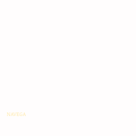
NAVEGA
Principales
Chiapas