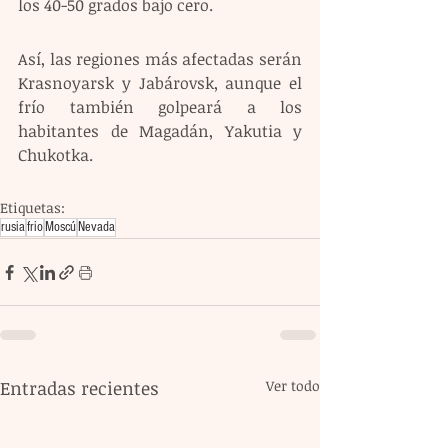
los 40-50 grados bajo cero. 
Así, las regiones más afectadas serán 
Krasnoyarsk y Jabárovsk, aunque el 
frío también golpeará a los 
habitantes de Magadán, Yakutia y 
Chukotka.
Etiquetas:
rusia
frio
Moscú
Nevada
Entradas recientes
Ver todo