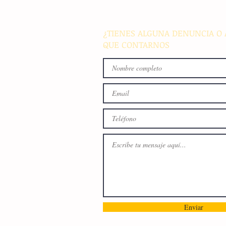
busca fomentar la conviven
familiar en Villaflores
¿TIENES ALGUNA DENUNCIA O 
QUE CONTARNOS
Enviar