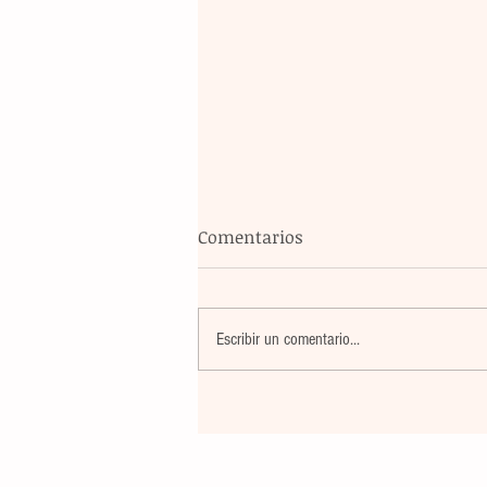
Comentarios
Escribir un comentario...
La rehabilitación integral de
parque de Cristóbal Obregón