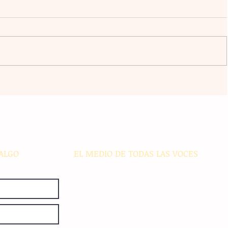
l
La agrupación Cencalli comparte
estampas de la Meseta Comiteca
cia
y la Costa en un festival folclórico
en Cholula
ALGO
EL MEDIO DE TODAS LAS VOCES
El Sie7e de Chiapas es editado
diariamente en instalaciones propias.
Número de Certificado de Reserva
otorgado por el Instituto Nacional de
Derechos de Autor: 04-2008-
052017585000-101. Número de