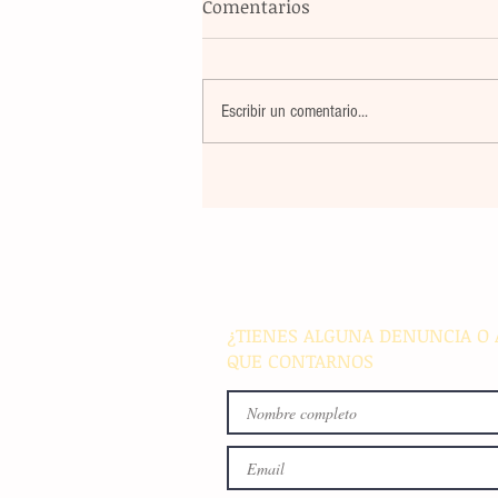
Comentarios
Escribir un comentario...
La rehabilitación integral de
parque de Cristóbal Obregón
busca fomentar la conviven
familiar en Villaflores
¿TIENES ALGUNA DENUNCIA O 
QUE CONTARNOS