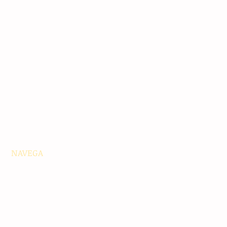
NAVEGA
Principales
Chiapas
Nacionales
Internacionales
Interés General
Editorial