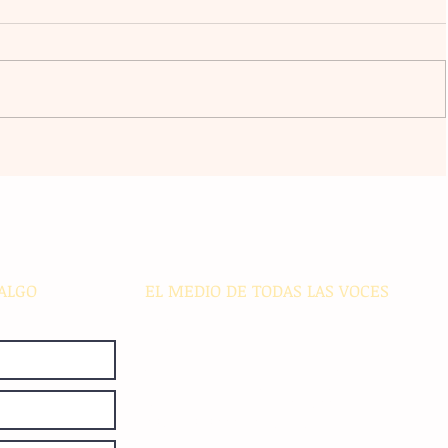
ico
Transformación digital: La banca
regional enfrenta desafíos de
ciberseguridad e inclusión en
s
comunidades alejadas
ALGO
EL MEDIO DE TODAS LAS VOCES
El Sie7e de Chiapas es editado
diariamente en instalaciones propias.
Número de Certificado de Reserva
otorgado por el Instituto Nacional de
Derechos de Autor: 04-2008-
052017585000-101. Número de
Certificado de Licitud de Título y