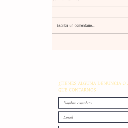
Escribir un comentario...
Un nuevo movimiento telúr
alarma a la población del
archipiélago sin registrar
víctimas ni daños materiale
¿TIENES ALGUNA DENUNCIA O 
QUE CONTARNOS