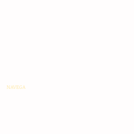
NAVEGA
Principales
Chiapas
Nacionales
Internacionales
Interés General
Editorial