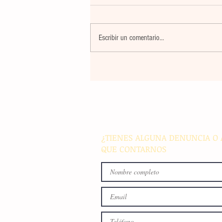
Escribir un comentario...
La rehabilitación integral de
parque de Cristóbal Obregón
busca fomentar la conviven
familiar en Villaflores
¿TIENES ALGUNA DENUNCIA O 
QUE CONTARNOS