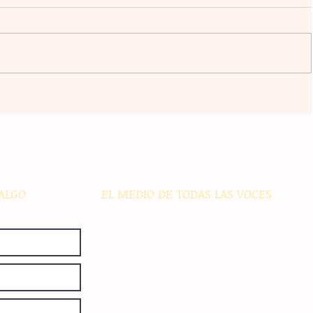
l
La agrupación Cencalli comparte
estampas de la Meseta Comiteca
cia
y la Costa en un festival folclórico
en Cholula
ALGO
EL MEDIO DE TODAS LAS VOCES
El Sie7e de Chiapas es editado
diariamente en instalaciones propias.
Número de Certificado de Reserva
otorgado por el Instituto Nacional de
Derechos de Autor: 04-2008-
052017585000-101. Número de
Certificado de Licitud de Título y
Certificado: 15128.