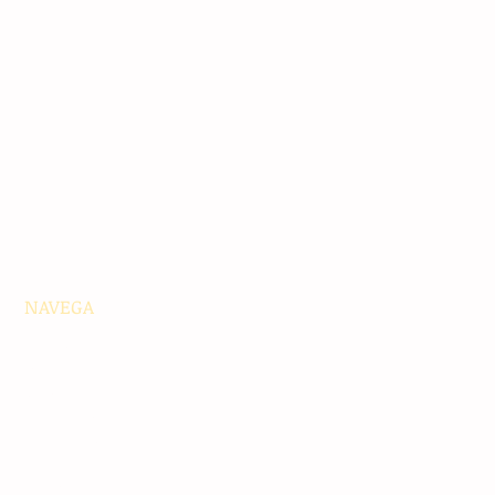
NAVEGA
Principales
Chiapas
Nacionales
Internacionales
Interés General
Editorial
Podcasts