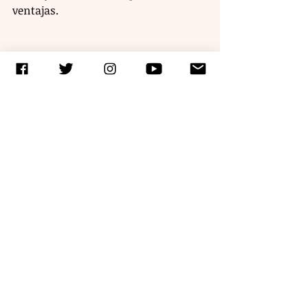
ventajas.
“Ya hay un artículo científico conde 
el pollo orgánico sí tiene más 
porcentaje de músculo, de proteína y 
mucho menos porcentaje de grasa, 
desde ahí ya estamos viendo el 
resultado, también en lo nutrimental 
viene toda la diferencia, cuando yo 