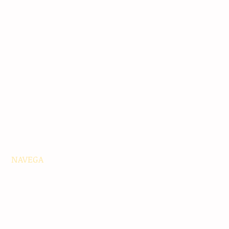
NAVEGA
Principales
Chiapas
Nacionales
Internacionales
Interés General