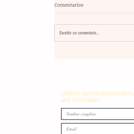
Comentarios
Escribir un comentario...
Un nuevo movimiento telúr
alarma a la población del
archipiélago sin registrar
víctimas ni daños materiale
¿TIENES ALGUNA DENUNCIA O 
QUE CONTARNOS