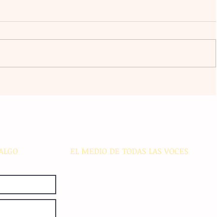
ico
Transformación digital: La banca
regional enfrenta desafíos de
ciberseguridad e inclusión en
s
comunidades alejadas
ALGO
EL MEDIO DE TODAS LAS VOCES
El Sie7e de Chiapas es editado
diariamente en instalaciones propias.
Número de Certificado de Reserva
otorgado por el Instituto Nacional de
Derechos de Autor: 04-2008-
052017585000-101. Número de