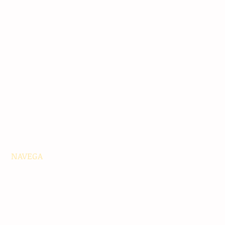
NAVEGA
Principales
Chiapas
Nacionales
Internacionales
Interés General