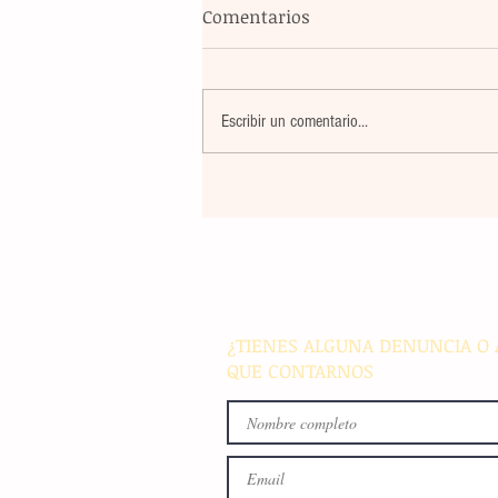
Comentarios
Escribir un comentario...
El atletismo mexicano sum
nuevas preseas en Santo D
para afianzar el primer luga
medallero
¿TIENES ALGUNA DENUNCIA O 
QUE CONTARNOS