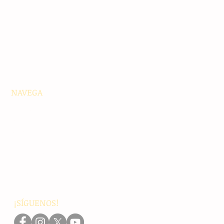
NAVEGA
Principales
Chiapas
Nacionales
Internacionales
Interés General
Editorial
Podcasts
Video
¡SÍGUENOS!