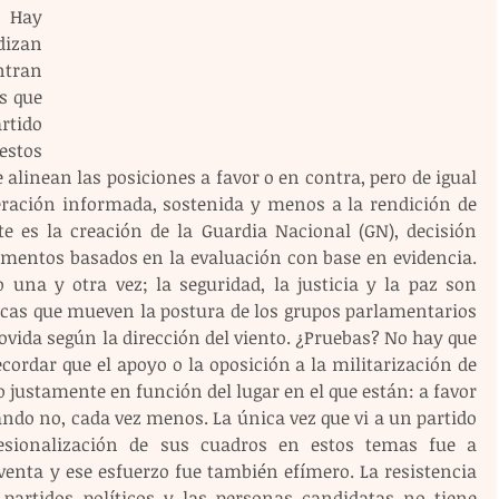
 Hay 
izan 
tran 
s que 
tido 
estos 
linean las posiciones a favor o en contra, pero de igual 
ración informada, sostenida y menos a la rendición de 
e es la creación de la Guardia Nacional (GN), decisión 
umentos basados en la evaluación con base en evidencia. 
 una y otra vez; la seguridad, la justicia y la paz son 
icas que mueven la postura de los grupos parlamentarios 
ida según la dirección del viento. ¿Pruebas? No hay que 
ecordar que el apoyo o la oposición a la militarización de 
 justamente en función del lugar en el que están: a favor 
do no, cada vez menos. La única vez que vi a un partido 
fesionalización de sus cuadros en estos temas fue a 
enta y ese esfuerzo fue también efímero. La resistencia 
 partidos políticos y las personas candidatas no tiene 