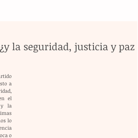
 ¿y la seguridad, justicia y paz
tido 
sto a 
dad, 
n el 
y la 
imas 
os lo 
ncia 
oca o 