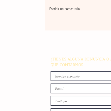
Escribir un comentario...
La rehabilitación integral de
parque de Cristóbal Obregón
busca fomentar la conviven
familiar en Villaflores
¿TIENES ALGUNA DENUNCIA O 
QUE CONTARNOS