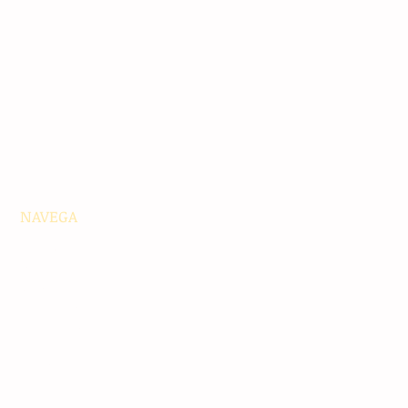
NAVEGA
Principales
Chiapas
Nacionales
Internacionales
Interés General
Editorial
Podcasts
Video