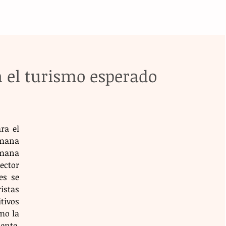
n el turismo esperado
a el 
mana 
mana 
ector 
es se 
istas 
ivos 
mo la 
te. 