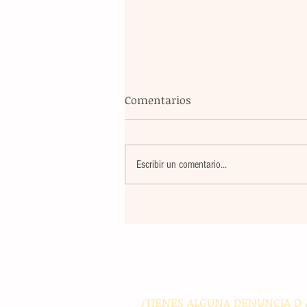
Comentarios
Escribir un comentario...
El eco de nuestra tinta: un a
con el corazón en alto
¿TIENES ALGUNA DENUNCIA O 