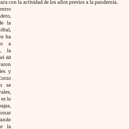
ara con la actividad de los años previos a la pandemia.
ero, 
e la 
óbal, 
n ha 
o a 
 la 
l 60 
raron 
es y 
Corzo 
n se 
les, 
es lo 
jas, 
onar 
tando 
e la 