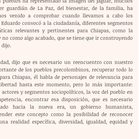
os pueblos ha representado la imagen del jaguar, muchos 
 guardián de La Paz, del bienestar, de la familia, ha 
emos venido a comprobar cuando llevamos a cabo los 
 Eduardo convocó a la ciudadanía, diferentes segmentos 
áticas relevantes y pertinentes para Chiapas, como la 
 no como algo acabado, que se tiene que ir construyendo 
dijo. 
dad, dijo que es necesario un reencuentro con nuestro 
ortante de los pueblos precolombinos, recuperar todo lo 
ara Chiapas, él habla de personajes de relevancia para 
libertad hasta este momento, pero lo más importante: 
 actores y segmentos sociopolíticos, la voz del pueblo en 
petencia, encontrar esa disposición, que es necesario 
ado hacia la nueva era, un gobierno humanista, 
ender este concepto como la posibilidad de reconocer 
na realidad específica, diversidad, igualdad, equidad y 