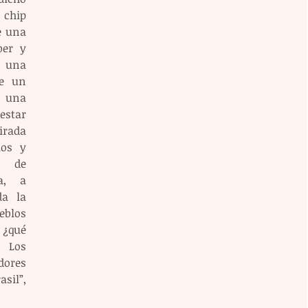
chip 
 una 
er y 
una 
e un 
 una 
tar 
rada 
os y 
 de 
a, a 
a la 
eblos 
¿qué 
Los 
ores 
sil”, 