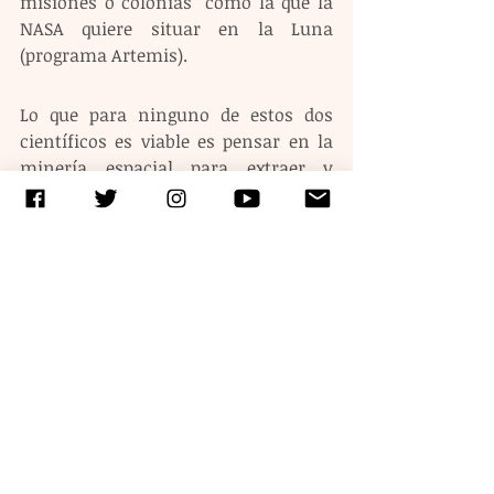
misiones o colonias" como la que la 
NASA quiere situar en la Luna 
(programa Artemis).
Lo que para ninguno de estos dos 
científicos es viable es pensar en la 
minería espacial para extraer y 
explotar comercialmente los metales, 
incluso aunque sean tan escasos, 
necesarios y difíciles de obtener 
como las tierras raras que, a día de 
hoy, son componentes 
imprescindibles de la tecnología.
"Es una cuestión de coste-beneficio. 
Mientras sea más barato sacarlos de 
la Tierra que traerlos del espacio, la 
minería espacial no será viable", 
zanjó el investigador del IAC.