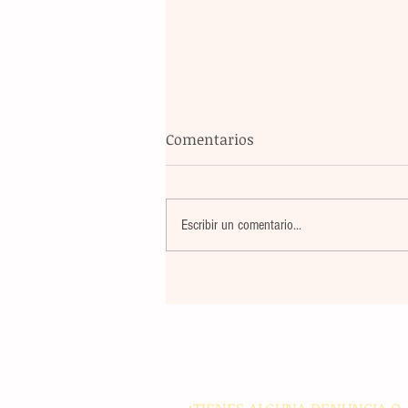
Comentarios
Escribir un comentario...
La rehabilitación integral de
parque de Cristóbal Obregón
busca fomentar la conviven
familiar en Villaflores