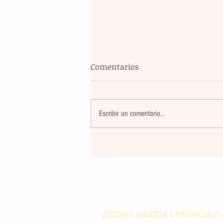
Comentarios
Escribir un comentario...
Banco Multiva destinará rec
de colocación internacional
proyectos de infraestructura
energía en el país
¿TIENES ALGUNA DENUNCIA O 