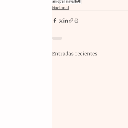
amlo
tren maya
INAH
Nacional
Entradas recientes