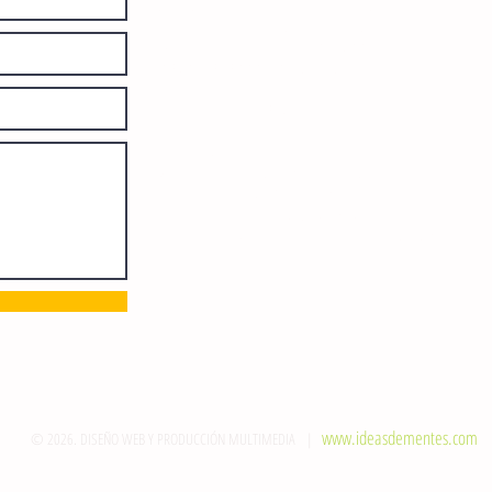
Número de Certificado de Reserva
otorgado por el Instituto Nacional de
Derechos de Autor: 04-2008-
052017585000-101. Número de
Certificado de Licitud de Título y
Certificado: 15128.
Calle 12 de Octubre, colonia Bienestar
Social, entre México y Emiliano
Zapata. C.P. 29077. Tuxtla Gutiérrez,
Chiapas. Tel.: (961) 121 3721
direccion@sie7edechiapas.com.mx
Queda prohibida su reproducción
parcial o total sin la autorización de
esta casa editorial y/o editores.
www.ideasdementes.com
© 2026. DISEÑO WEB Y PRODUCCIÓN MULTIMEDIA |