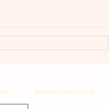
l
La agrupación Cencalli comparte
estampas de la Meseta Comiteca
cia
y la Costa en un festival folclórico
en Cholula
ALGO
EL MEDIO DE TODAS LAS VOCES
El Sie7e de Chiapas es editado
diariamente en instalaciones propias.