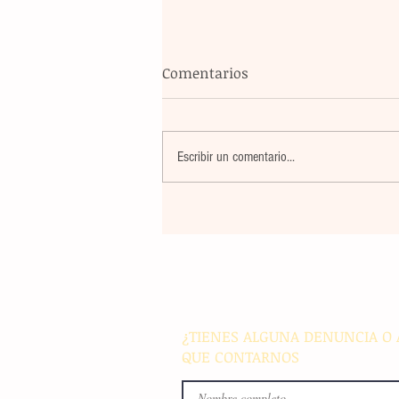
Comentarios
Escribir un comentario...
La rehabilitación integral de
parque de Cristóbal Obregón
busca fomentar la conviven
familiar en Villaflores
¿TIENES ALGUNA DENUNCIA O 
QUE CONTARNOS