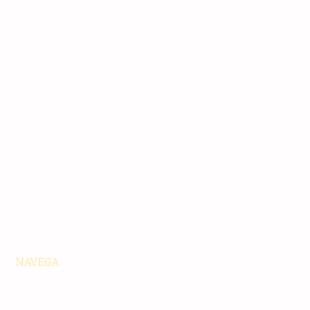
NAVEGA
Principales
Chiapas