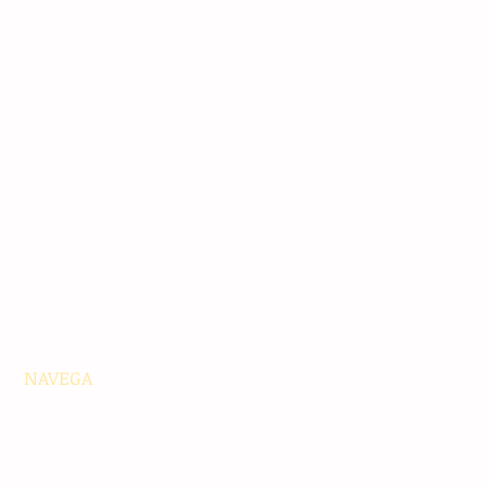
NAVEGA
Principales
Chiapas
Nacionales