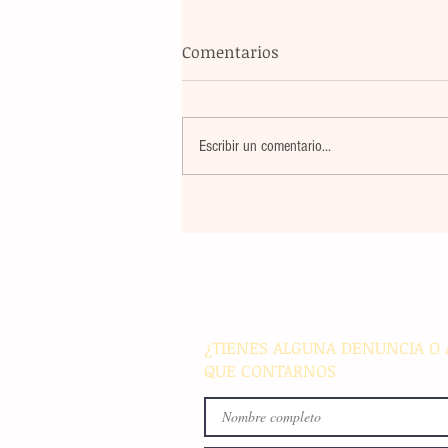
Comentarios
Escribir un comentario...
Violencia en Sinaloa: Asesin
creador de contenido César
Gastélum durante una
transmisión en vivo en Culi
¿TIENES ALGUNA DENUNCIA O 
QUE CONTARNOS