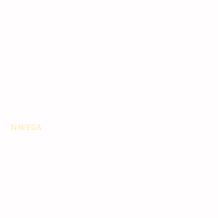
NAVEGA
Principales
Chiapas
Nacionales
Internacionales
Interés General
Editorial
Podcasts
Video