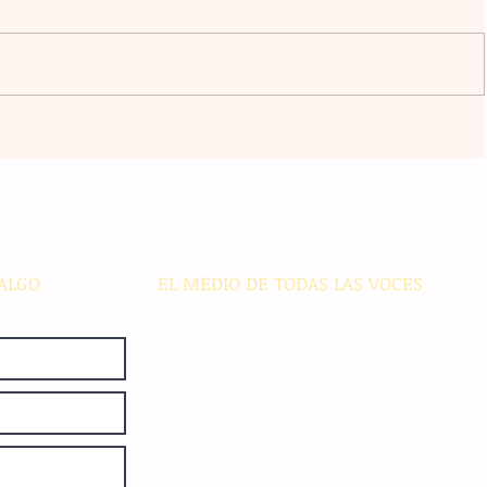
l
La agrupación Cencalli comparte
estampas de la Meseta Comiteca
cia
y la Costa en un festival folclórico
en Cholula
ALGO
EL MEDIO DE TODAS LAS VOCES
El Sie7e de Chiapas es editado
diariamente en instalaciones propias.
Número de Certificado de Reserva
otorgado por el Instituto Nacional de
Derechos de Autor: 04-2008-
052017585000-101. Número de
Certificado de Licitud de Título y
Certificado: 15128.