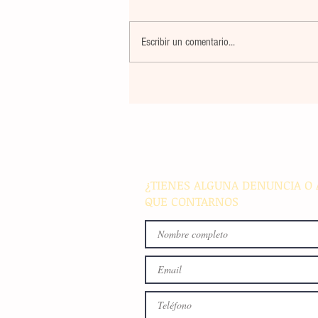
Escribir un comentario...
La rehabilitación integral de
parque de Cristóbal Obregón
busca fomentar la conviven
familiar en Villaflores
¿TIENES ALGUNA DENUNCIA O 
QUE CONTARNOS