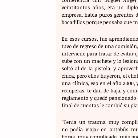
conferencia con Miguel Ángel
veintitantos años, era un dipl
empresa, había puros gerentes d
bocadillos porque pensaba que me 
En esos cursos, fue aprendiendo 
tuvo de regreso de una comisión, 
interviene para tratar de evitar q
sube con un machete y lo lesiona
soltó al de la pistola, y aprovec
chica, pero ellos huyeron, el cho
una clínica, eso en el año 2000, y
recuperas, te dan de baja, y como
reglamento y quedó pensionado de 
final de cuentas le cambió su pla
“Tenía un trauma muy complic
no podía viajar en autobús mu
horas, muy complicado, más que