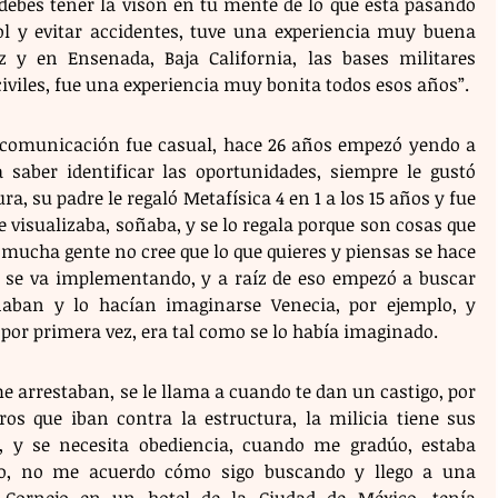
 debes tener la visón en tu mente de lo que está pasando 
ol y evitar accidentes, tuve una experiencia muy buena 
z y en Ensenada, Baja California, las bases militares 
viles, fue una experiencia muy bonita todos esos años”.
 comunicación fue casual, hace 26 años empezó yendo a 
saber identificar las oportunidades, siempre le gustó 
, su padre le regaló Metafísica 4 en 1 a los 15 años y fue 
e visualizaba, soñaba, y se lo regala porque son cosas que 
, mucha gente no cree que lo que quieres y piensas se hace 
e se va implementando, y a raíz de eso empezó a buscar 
naban y lo hacían imaginarse Venecia, por ejemplo, y 
por primera vez, era tal como se lo había imaginado. 
e arrestaban, se le llama a cuando te dan un castigo, por 
ros que iban contra la estructura, la milicia tiene sus 
, y se necesita obediencia, cuando me gradúo, estaba 
io, no me acuerdo cómo sigo buscando y llego a una 