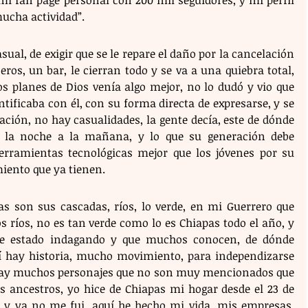
mi fan page personal con 200 mil seguidores, y mi perfil 
ucha actividad”.
ual, de exigir que se le repare el daño por la cancelación 
ros, un bar, le cierran todo y se va a una quiebra total, 
s planes de Dios venía algo mejor, no lo dudó y vio que 
ificaba con él, con su forma directa de expresarse, y se 
ión, no hay casualidades, la gente decía, este de dónde 
de la noche a la mañana, y lo que su generación debe 
erramientas tecnológicas mejor que los jóvenes por su 
miento que ya tienen.
 son sus cascadas, ríos, lo verde, en mi Guerrero que 
ríos, no es tan verde como lo es Chiapas todo el año, y 
he estado indagando y que muchos conocen, de dónde 
í hay historia, mucho movimiento, para independizarse 
hay muchos personajes que no son muy mencionados que 
 ancestros, yo hice de Chiapas mi hogar desde el 23 de 
i y ya no me fui, aquí he hecho mi vida, mis empresas, 