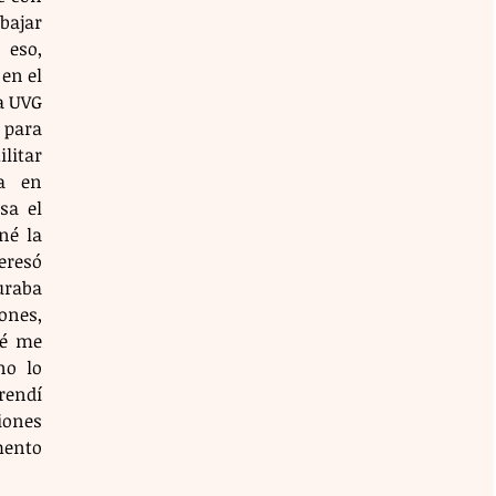
bajar 
eso, 
en el 
a UVG 
ara 
itar 
a en 
a el 
é la 
resó 
aba 
nes, 
é me 
o lo 
endí 
nes 
ento 