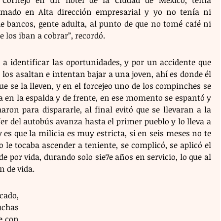
 Cornejo en un hotel de la Ciudad de México, tenía 
omado en Alta dirección empresarial y yo no tenía ni 
e bancos, gente adulta, al punto de que no tomé café ni 
los iban a cobrar”, recordó. 
a identificar las oportunidades, y por un accidente que 
los asaltan e intentan bajar a una joven, ahí es donde él 
ue se la lleven, y en el forcejeo uno de los compinches se 
 en la espalda y de frente, en ese momento se espantó y 
haron para dispararle, al final evitó que se llevaran a la 
fer del autobús avanza hasta el primer pueblo y lo lleva a 
 es que la milicia es muy estricta, si en seis meses no te 
 le tocaba ascender a teniente, se complicó, se aplicó el 
por vida, durando solo sie7e años en servicio, lo que al 
n de vida.
ado, 
chas 
 con 