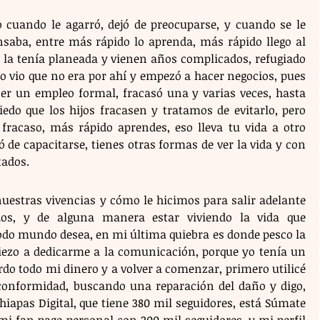
 cuando le agarró, dejó de preocuparse, y cuando se le 
saba, entre más rápido lo aprenda, más rápido llego al 
 la tenía planeada y vienen años complicados, refugiado 
o vio que no era por ahí y empezó a hacer negocios, pues 
r un empleo formal, fracasó una y varias veces, hasta 
edo que los hijos fracasen y tratamos de evitarlo, pero 
racaso, más rápido aprendes, eso lleva tu vida a otro 
ó de capacitarse, tienes otras formas de ver la vida y con 
tados. 
uestras vivencias y cómo le hicimos para salir adelante 
s, y de alguna manera estar viviendo la vida que 
odo mundo desea, en mi última quiebra es donde pesco la 
ezo a dedicarme a la comunicación, porque yo tenía un 
do todo mi dinero y a volver a comenzar, primero utilicé 
conformidad, buscando una reparación del daño y digo, 
iapas Digital, que tiene 380 mil seguidores, está Súmate 