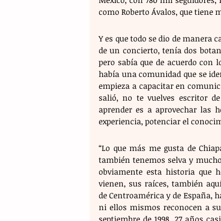
México, con 780 mil seguidores, 
como Roberto Ávalos, que tiene m
Y es que todo se dio de manera cas
de un concierto, tenía dos botane
pero sabía que de acuerdo con lo
había una comunidad que se ident
empieza a capacitar en comunicac
salió, no te vuelves escritor 
aprender es a aprovechar las h
experiencia, potenciar el conoci
“Lo que más me gusta de Chiapas
también tenemos selva y muchos 
obviamente esta historia que 
vienen, sus raíces, también aqu
de Centroamérica y de España, 
ni ellos mismos reconocen a sus
septiembre de 1998, 27 años cas