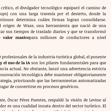
rítico, el divulgador tecnológico equiparó el camino de 
tups
) con una larga travesía por el desierto, donde la 
ontinuos determina cuáles firmas logran consolidarse. 
l origen de Waze, una herramienta que nació de una 
ar sus tiempos de traslado diarios y que se transformó 
e valor masivo
para millones de conductores a nivel 
profesionales de la industria turística global, el ponente 
y el uso de la IA
 son los pilares fundamentales para que 
cia actual. No obstante, lanzó una advertencia estricta 
r innovación tecnológica debe mantener obligatoriamente 
trategia, priorizando que las herramientas automatizadas 
lugar de convertirse en procesos genéricos.
te, Óscar Pérez Fuentes, respaldó la visión de Levine al 
or es una cualidad innata dentro del sector turístico. El 