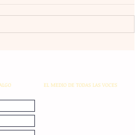
ive
Desarrolladores buscan patente
'sold
internacional para expandir su
es
sistema de localización y
monitoreo médico
ALGO
EL MEDIO DE TODAS LAS VOCES
El Sie7e de Chiapas es editado
diariamente en instalaciones propias.
Número de Certificado de Reserva
otorgado por el Instituto Nacional de
Derechos de Autor: 04-2008-
052017585000-101. Número de
Certificado de Licitud de Título y