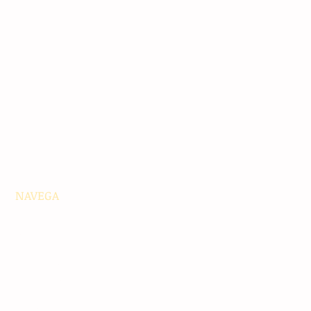
NAVEGA
Principales
Chiapas
Nacionales
Internacionales
Interés General
Editorial
Podcasts