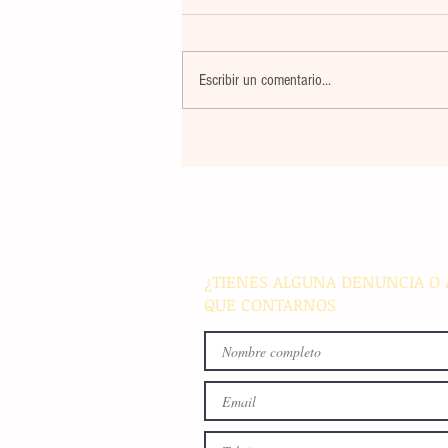
Escribir un comentario...
Récord histórico: Mallorca L
Occident colgará el cartel de 
out' con casi 70.000 asistent
¿TIENES ALGUNA DENUNCIA O 
QUE CONTARNOS