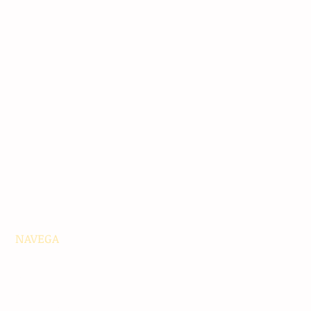
NAVEGA
Principales
Chiapas
Nacionales
Internacionales