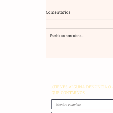
Comentarios
Escribir un comentario...
La rehabilitación integral de
parque de Cristóbal Obregón
busca fomentar la conviven
familiar en Villaflores
¿TIENES ALGUNA DENUNCIA O 
QUE CONTARNOS