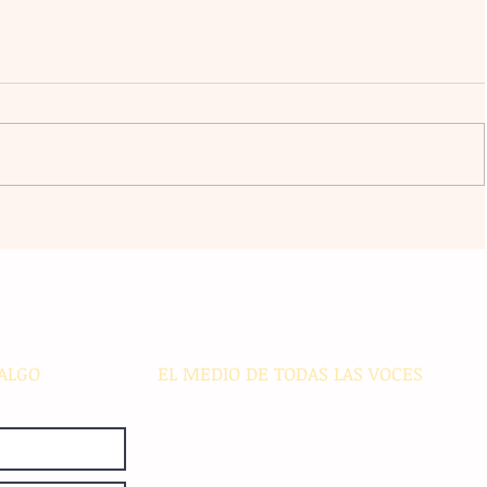
l
La agrupación Cencalli comparte
estampas de la Meseta Comiteca
cia
y la Costa en un festival folclórico
en Cholula
ALGO
EL MEDIO DE TODAS LAS VOCES
El Sie7e de Chiapas es editado
diariamente en instalaciones propias.
Número de Certificado de Reserva
otorgado por el Instituto Nacional de