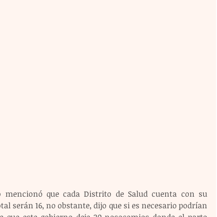
 mencionó que cada Distrito de Salud cuenta con su 
otal serán 16, no obstante, dijo que si es necesario podrían 
e que este gobierno deje 20 nosocomios donde el parto 