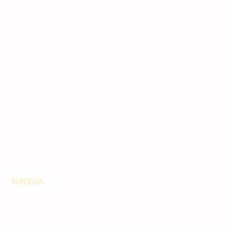
NAVEGA
Principales
Chiapas
Nacionales