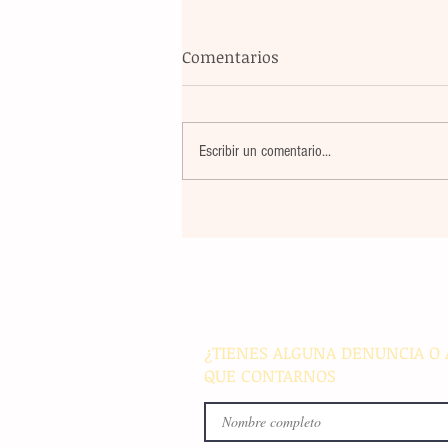
Comentarios
Escribir un comentario...
La rehabilitación integral de
parque de Cristóbal Obregón
busca fomentar la conviven
familiar en Villaflores
¿TIENES ALGUNA DENUNCIA O 
QUE CONTARNOS