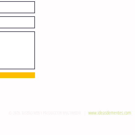
Derechos de Autor: 04-2008-
052017585000-101. Número de
Certificado de Licitud de Título y
Certificado: 15128.
Calle 12 de Octubre, colonia Bienestar
Social, entre México y Emiliano
Zapata. C.P. 29077. Tuxtla Gutiérrez,
Chiapas. Tel.: (961) 121 3721
direccion@sie7edechiapas.com.mx
Queda prohibida su reproducción
parcial o total sin la autorización de
esta casa editorial y/o editores.
www.ideasdementes.com
© 2026. DISEÑO WEB Y PRODUCCIÓN MULTIMEDIA |