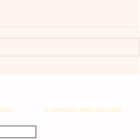
l
La agrupación Cencalli comparte
estampas de la Meseta Comiteca
cia
y la Costa en un festival folclórico
en Cholula
ALGO
EL MEDIO DE TODAS LAS VOCES
El Sie7e de Chiapas es editado
diariamente en instalaciones propias.
Número de Certificado de Reserva
otorgado por el Instituto Nacional de