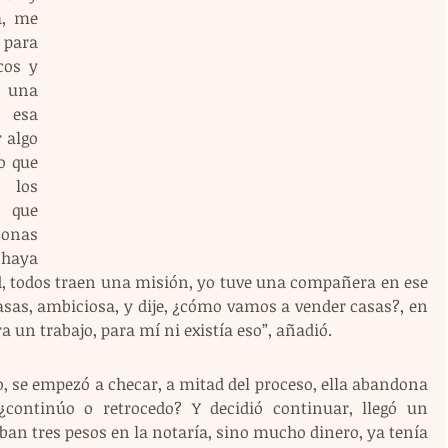
, me 
para 
os y 
 una 
 esa 
 algo 
o que 
los 
 que 
onas 
haya 
d, todos traen una misión, yo tuve una compañera en ese 
sas, ambiciosa, y dije, ¿cómo vamos a vender casas?, en 
a un trabajo, para mí ni existía eso”, añadió.
, se empezó a checar, a mitad del proceso, ella abandona 
 ¿continúo o retrocedo? Y decidió continuar, llegó un 
an tres pesos en la notaría, sino mucho dinero, ya tenía 