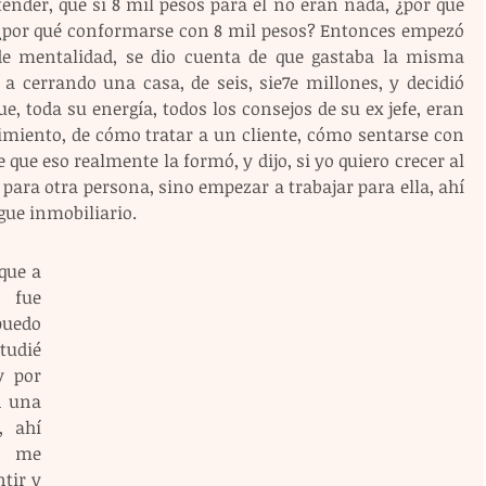
nder, que si 8 mil pesos para él no eran nada, ¿por qué 
 ¿por qué conformarse con 8 mil pesos? Entonces empezó 
e mentalidad, se dio cuenta de que gastaba la misma 
 a cerrando una casa, de seis, sie7e millones, y decidió 
, toda su energía, todos los consejos de su ex jefe, eran 
imiento, de cómo tratar a un cliente, cómo sentarse con 
e que eso realmente la formó, y dijo, si yo quiero crecer al 
 para otra persona, sino empezar a trabajar para ella, ahí 
gue inmobiliario.
que a 
 fue 
uedo 
udié 
 por 
 una 
 ahí 
 me 
ir y 