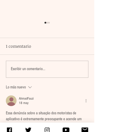
1 comentario
La agrupación Cencalli
Pobladoras de C
Escribir un comentario...
comparte estampas de
Obregón recibe
la Meseta Comiteca y la
insumos de tra
Lo más nuevo
Costa en un festival
para incentivar
folclórico en Cholula
comercio local 
AhmadFauzi
18 may
autoconsumo
Essa denúncia sobre a situação dos motoristas de 
aplicativo é extremamente preocupante e acende um 
alerta sobre a segurança nas grandes cidades. O 
monitoramento de incidentes urbanos exige cada vez 