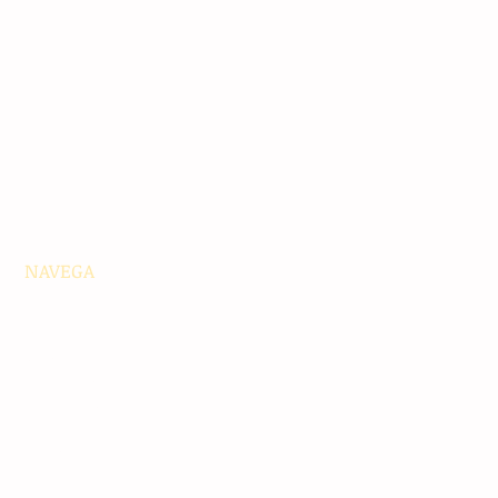
NAVEGA
Principales
Chiapas
Nacionales
Internacionales
Interés General
Editorial
Podcasts
Video