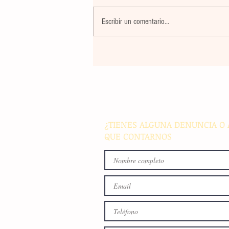
Escribir un comentario...
Banco Multiva destinará rec
de colocación internacional
proyectos de infraestructura
energía en el país
¿TIENES ALGUNA DENUNCIA O 
QUE CONTARNOS