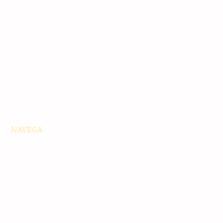
NAVEGA
Principales
Chiapas
Nacionales
Internacionales
Interés General
Editorial
Podcasts
Video