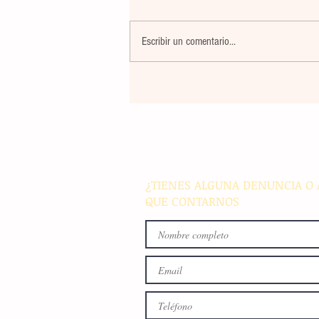
Escribir un comentario...
La rehabilitación integral de
parque de Cristóbal Obregón
busca fomentar la conviven
familiar en Villaflores
¿TIENES ALGUNA DENUNCIA O 
QUE CONTARNOS