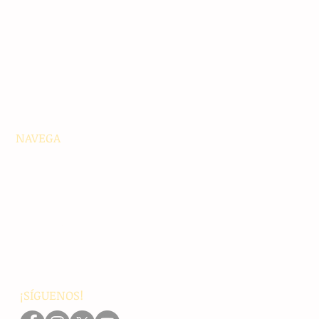
NAVEGA
Principales
Chiapas
Nacionales
Internacionales
Interés General
Editorial
Podcasts
Video
¡SÍGUENOS!