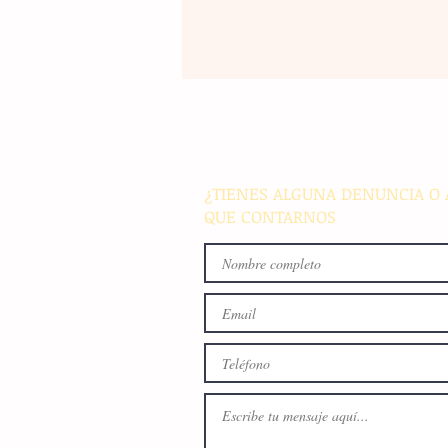
La rehabilitación integral de
parque de Cristóbal Obregón
busca fomentar la conviven
familiar en Villaflores
¿TIENES ALGUNA DENUNCIA O 
QUE CONTARNOS