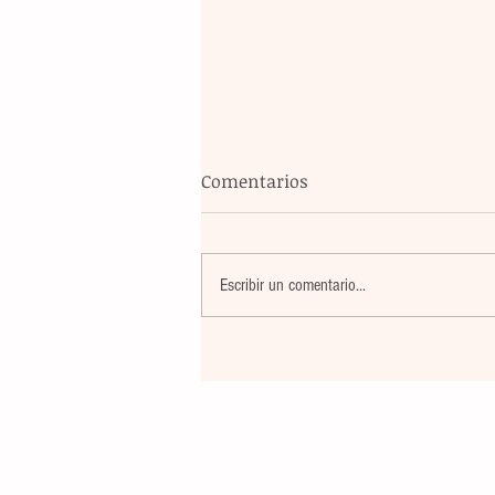
Comentarios
Escribir un comentario...
Banco Multiva destinará rec
de colocación internacional
proyectos de infraestructura
energía en el país