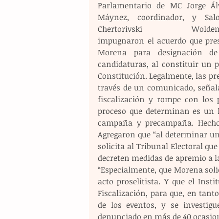
Parlamentario de MC Jorge Álv
Máynez, coordinador, y Sal
Chertorivski Woldenbe
impugnaron el acuerdo que pres
Morena para designación de
candidaturas, al constituir un 
Constitución. Legalmente, las p
través de un comunicado, señala
fiscalización y rompe con los p
proceso que determinan es un ll
campaña y precampaña. Hechos 
Agregaron que “al determinar un 
solicita al Tribunal Electoral qu
decreten medidas de apremio a l
“Especialmente, que Morena solic
acto proselitista. Y que el Inst
Fiscalización, para que, en tanto
de los eventos, y se investig
denunciado en más de 40 ocasion