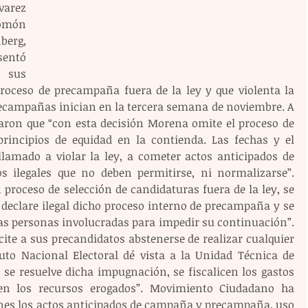
arez 
omón 
rg, 
entó 
 sus 
proceso de precampaña fuera de la ley y que violenta la 
recampañas inician en la tercera semana de noviembre. A 
ron que “con esta decisión Morena omite el proceso de 
rincipios de equidad en la contienda. Las fechas y el 
amado a violar la ley, a cometer actos anticipados de 
ilegales que no deben permitirse, ni normalizarse”. 
proceso de selección de candidaturas fuera de la ley, se 
e declare ilegal dicho proceso interno de precampaña y se 
as personas involucradas para impedir su continuación”. 
ite a sus precandidatos abstenerse de realizar cualquier 
ituto Nacional Electoral dé vista a la Unidad Técnica de 
 se resuelve dicha impugnación, se fiscalicen los gastos 
uen los recursos erogados”. Movimiento Ciudadano ha 
es los actos anticipados de campaña y precampaña, uso 