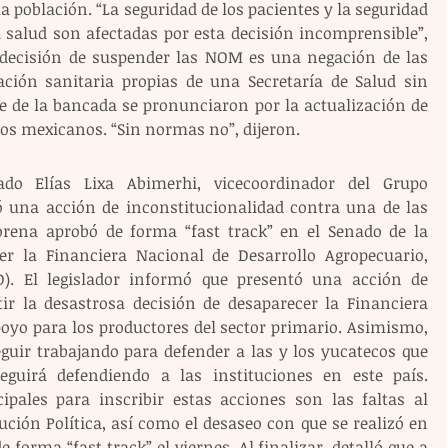
 población. “La seguridad de los pacientes y la seguridad 
a salud son afectadas por esta decisión incomprensible”, 
a decisión de suspender las NOM es una negación de las 
ción sanitaria propias de una Secretaría de Salud sin 
e de la bancada se pronunciaron por la actualización de 
los mexicanos. “Sin normas no”, dijeron.
do Elías Lixa Abimerhi, vicecoordinador del Grupo 
 una acción de inconstitucionalidad contra una de las 
orena aprobó de forma “fast track” en el Senado de la 
er la Financiera Nacional de Desarrollo Agropecuario, 
D). El legislador informó que presentó una acción de 
tir la desastrosa decisión de desaparecer la Financiera 
oyo para los productores del sector primario. Asimismo, 
guir trabajando para defender a las y los yucatecos que 
guirá defendiendo a las instituciones en este país. 
pales para inscribir estas acciones son las faltas al 
tución Política, así como el desaseo con que se realizó en 
e forma “fast track” el viernes. Al finalizar, detalló que a 