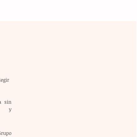
egir 
 sin 
s y 
upo 