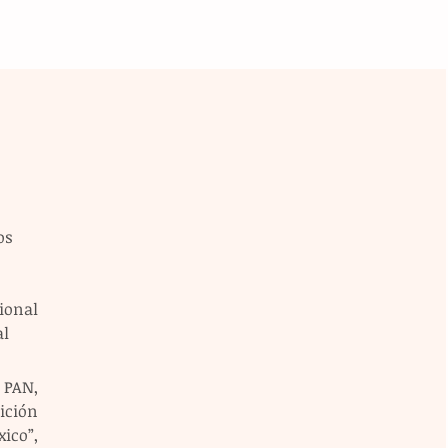
os 
onal 
al
PAN, 
ción 
o”, 